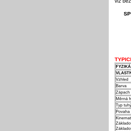
viz bez
SP
TYPIC
FYZIKÁ
VLAST
Vzhled
Barva
Zápach
Měrná h
Typ tuh
Povaha 
Kinemati
Základov
Základov