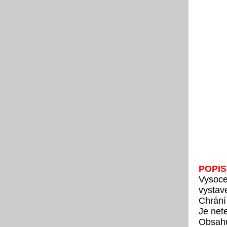
PO
Vysoce
vystav
Chrání 
Je net
Obsahuj