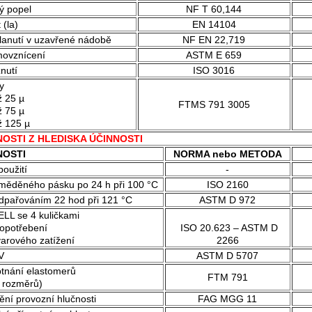
ý popel
NF T 60,144
 (la)
EN 14104
lanutí v uzavřené nádobě
NF EN 22,719
ovznícení
ASTM E 659
nutí
ISO 3016
y
ž 25 µ
FTMS 791 3005
ž 75 µ
ž 125 µ
OSTI Z HLEDISKA ÚČINNOSTI
NOSTI
NORMA nebo METODA
použití
-
měděného pásku po 24 h při 100 °C
ISO 2160
odpařováním 22 hod při 121 °C
ASTM D 972
ELL se 4 kuličkami
opotřebení
ISO 20.623 – ASTM D
varového zatížení
2266
RV
ASTM D 5707
btnání elastomerů
FTM 791
e rozměrů)
ní provozní hlučnosti
FAG MGG 11