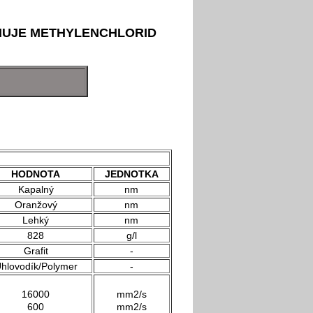
UJE METHYLENCHLORID
HODNOTA
JEDNOTKA
Kapalný
nm
Oranžový
nm
Lehký
nm
828
g/l
Grafit
-
hlovodík/Polymer
-
16000
mm2/s
600
mm2/s