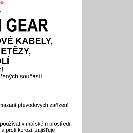
OVÉ KABELY,
ETĚZY,
LÍ
ní
řených součástí
 mazání převodových zařízení
 používat v mořském prostředí.
 proti korozi, zajišťuje