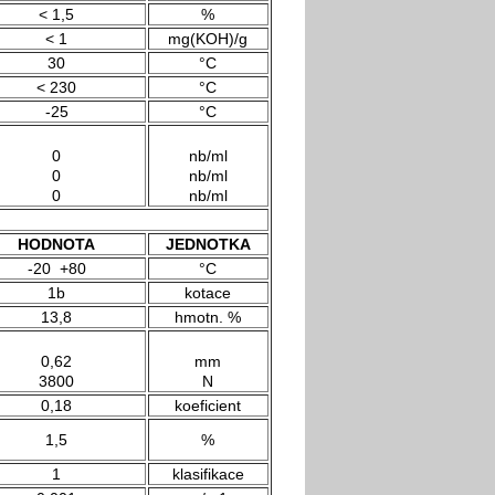
< 1,5
%
< 1
mg(KOH)/g
30
°C
< 230
°C
-25
°C
0
nb/ml
0
nb/ml
0
nb/ml
HODNOTA
JEDNOTKA
-20 +80
°C
1b
kotace
13,8
hmotn. %
0,62
mm
3800
N
0,18
koeficient
1,5
%
1
klasifikace