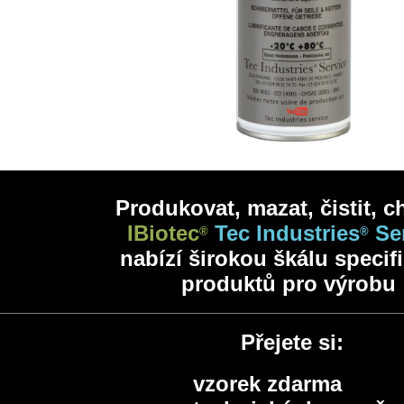
Produkovat, mazat, čistit, ch
IBiotec
Tec Industries
Se
®
®
nabízí širokou škálu specif
produktů pro výrobu
Přejete si:
vzorek zdarma