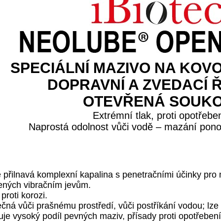
SPECIÁLNÍ MAZIVO NA KOV
DOPRAVNÍ A ZVEDACÍ Ř
OTEVŘENÁ SOUKO
Extrémní tlak, proti opotřebe
Naprostá odolnost vůči vodě – mazání pono
PIS
 přilnavá komplexní kapalina s penetračními účinky pro
ených vibračním jevům.
proti korozi.
ečná vůči prašnému prostředí, vůči postříkání vodou; lze
e vysoký podíl pevných maziv, přísady proti opotřebení a