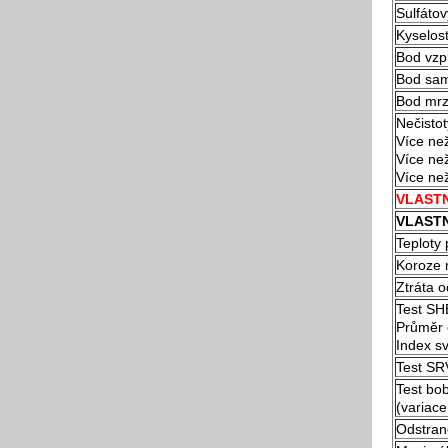
Sulfátov
Kyselost
Bod vzp
Bod sam
Bod mrz
Nečistot
Více ne
Více ne
Více ne
VLASTN
VLAST
Teploty 
Koroze 
Ztráta 
Test SH
Průměr 
Index s
Test S
Test bo
(variac
Odstraně