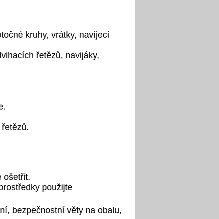
otočné kruhy, vrátky, navíjecí
ihacích řetězů, navijáky,
e.
 řetězů.
ošetřit.
prostředky použijte
í, bezpečnostní věty na obalu,