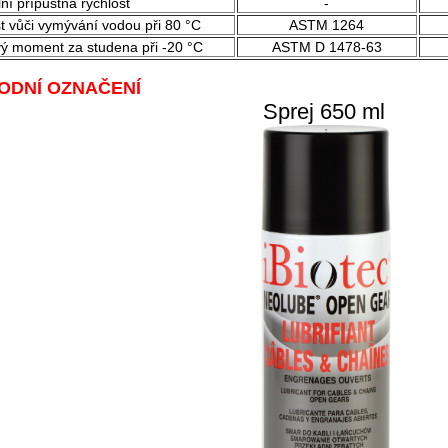
ní přípustná rychlost
-
t vůči vymývání vodou při 80 °C
ASTM 1264
ý moment za studena při -20 °C
ASTM D 1478-63
ODNÍ OZNAČENÍ
Sprej 650 ml