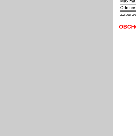
Maximál
Odolnos
Záběrov
OBCH