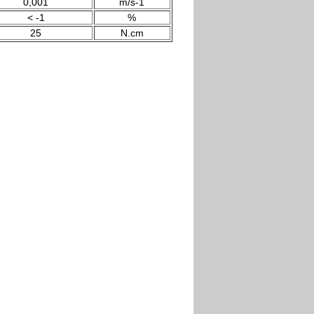
0,001
m/s-1
< -1
%
25
N.cm