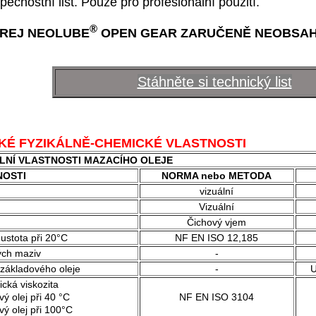
pečnostní list. Pouze pro profesionální použití.
®
REJ NEOLUBE
OPEN GEAR ZARUČENĚ NEOBSAH
Stáhněte si technický list
KÉ FYZIKÁLNĚ-CHEMICKÉ VLASTNOSTI
LNÍ VLASTNOSTI MAZACÍHO OLEJE
NOSTI
NORMA nebo METODA
vizuální
Vizuální
Čichový vjem
ustota při 20°C
NF EN ISO 12,185
ých maziv
-
základového oleje
-
U
cká viskozita
ý olej při 40 °C
NF EN ISO 3104
ý olej při 100°C