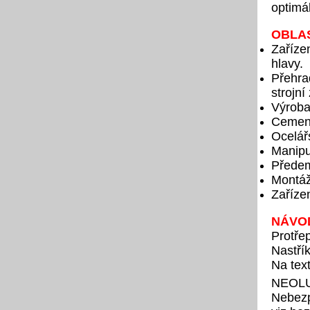
optimál
OBLAS
Zařízen
hlavy.
Přehra
strojní
Výroba
Cement
Ocelář
Manipu
Předem
Montáž
Zaříze
NÁVOD
Protřep
Nastřík
Na text
NEOL
Nebezp