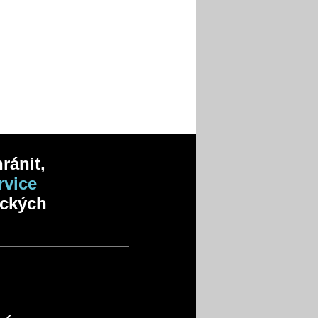
ránit,
rvice
ických