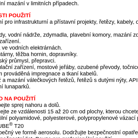
ní mazání v limitních případech.
TI POUŽITÍ
í pro infrastrukturní a přístavní projekty, řetězy, kabely, 
dy, vodní nádrže, zdymadla, plavební komory, mazání zdv
 zařízení.
 ve vodních elektrárnách.
árny, těžba hornin, dopravníky.
ský průmysl, přepravci.
lační zařízení, mostové jeřáby, ozubené převody, točnic
 prováděná impregnace a tkaní kabelů.
 a mazání válečkových řetězů, řetězů s dutými nýty, API
ní lunaparků.
 NA POUŽITÍ
ejte sprej nahoru a dolů.
ejte ze vzdálenosti 15 až 20 cm od plochy, kterou chcete 
ilní polyamidové, polyesterové, polypropylenové vázací 
®
UBE
T20
ečný ve formě aerosolu. Dodržujte bezpečnostní opatřen