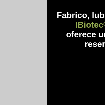
Fabrico, lub
IBiotec
oferece 
reser