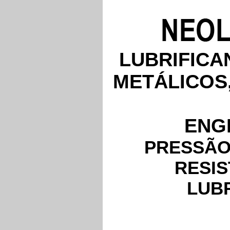
LUBRIFICA
METÁLICOS
ENG
PRESSÃO
RESIS
LUB