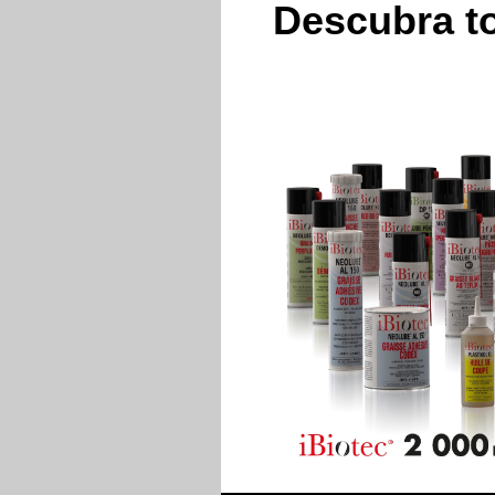
Descubra t