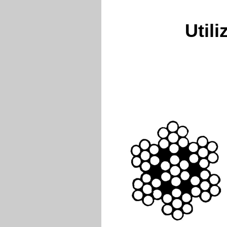
Utili