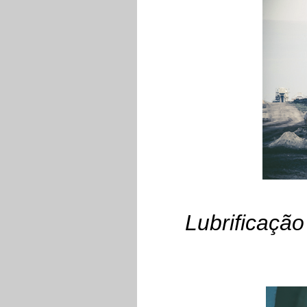
Lubrificaçã