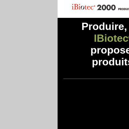
Produire, 
IBiotec
propos
produit