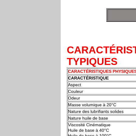
CARACTÉRIST
TYPIQUES
CARACTÉRISTIQUES PHYSIQUES 
CARACTÉRISTIQUE
Aspect
Couleur
Odeur
Masse volumique à 20°C
Nature des lubrifiants solides
Nature huile de base
Viscosité Cinématique
Huile de base à 40°C
Huile de base à 100°C