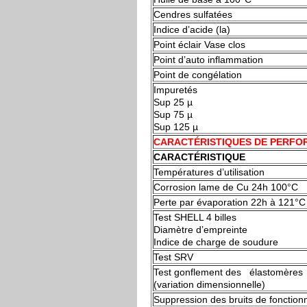
Cendres sulfatées
Indice d’acide (la)
Point éclair Vase clos
Point d’auto inflammation
Point de congélation
Impuretés
Sup 25 µ
Sup 75 µ
Sup 125 µ
CARACTÉRISTIQUES DE PERF
CARACTÉRISTIQUE
Températures d’utilisation
Corrosion lame de Cu 24h 100°C
Perte par évaporation 22h à 121°C
Test SHELL 4 billes
Diamètre d’empreinte
Indice de charge de soudure
Test SRV
Test gonflement des élastomère
(variation dimensionnelle)
Suppression des bruits de fonctio