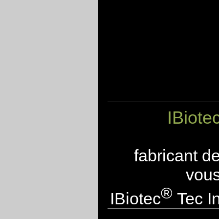
IBiote
fabricant d
vous
®
IBiotec
Tec In